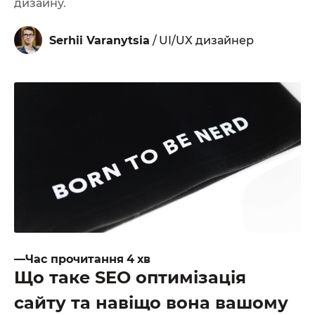
дизайну.
От халепа... Ця сторінка ще не має українського
перекладу, але ми вже над цим працюємо!
Serhii Varanytsia
/
UI/UX дизайнер
—Час прочитання
4
хв
Що таке SEO оптимізація
сайту та навіщо вона вашому