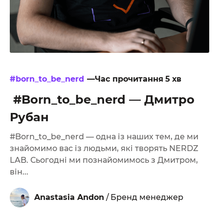
#born_to_be_nerd
—Час прочитання
5
хв
#Born_to_be_nerd — Дмитро
Рубан
#Born_to_be_nerd — одна із наших тем, де ми
знайомимо вас із людьми, які творять NERDZ
LAB. Сьогодні ми познайомимось з Дмитром,
він...
Anastasia Andon
/
Бренд менеджер