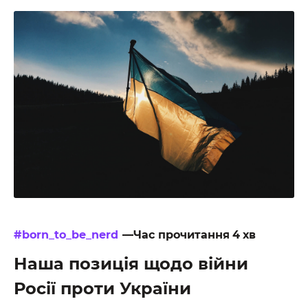
#born_to_be_nerd
—Час прочитання
4
хв
Наша позиція щодо війни
Росії проти України