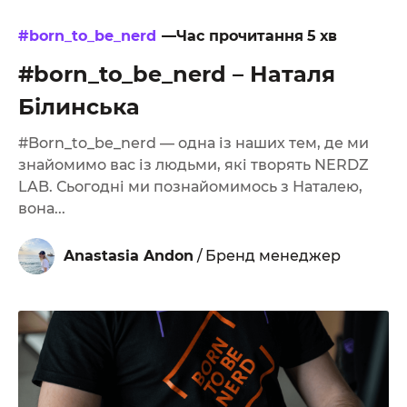
#born_to_be_nerd
—Час прочитання
5
хв
#born_to_be_nerd – Наталя
Білинська
#Born_to_be_nerd — одна із наших тем, де ми
знайомимо вас із людьми, які творять NERDZ
LAB. Сьогодні ми познайомимось з Наталею,
вона...
Anastasia Andon
/
Бренд менеджер