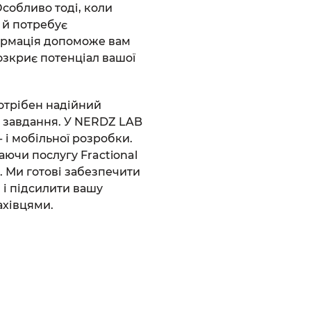
Особливо тоді, коли
 й потребує
ормація допоможе вам
озкриє потенціал вашої
отрібен надійний
і завдання. У NERDZ LAB
 і мобільної розробки.
аючи послугу Fractional
. Ми готові забезпечити
і підсилити вашу
хівцями.