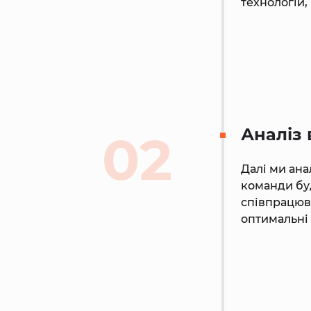
технологій
Аналіз 
02
Далі ми ана
команди буд
співпрацюв
оптимальні