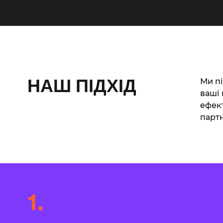
Ми пі
НАШ ПІДХІД
ваші 
ефект
партн
1.