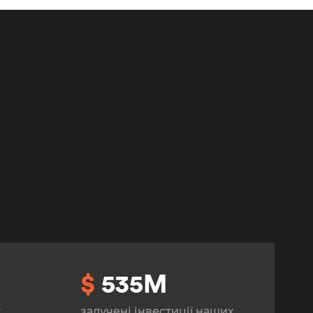
От халепа... Ця сторінка ще не
має українського перекладу, але
ми вже над цим працюємо!
$
535M
г
залучені інвестиції наших