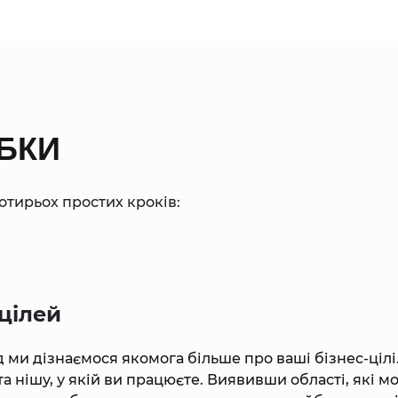
БКИ
тирьох простих кроків:
цілей
ми дізнаємося якомога більше про ваші бізнес-цілі
та нішу, у якій ви працюєте. Виявивши області, які