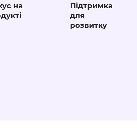
ус на
Підтримка
дукті
для
розвитку