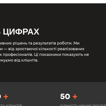
В ЦИФРАХ
ивних рішень та результатів роботи. Ми
 — від зростаючої кількості реалізованих
 професіоналів. Ці показники показують не
муємо від клієнтів.
0
+
50
+
сть клієнтів
кількість наших послу