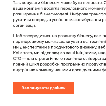
Так, керувати бізнесом може бути непросто. 
ваша компанія досягла переломного моменту
розширення бізнес-моделі. Цифрова трансф
рухатися вперед, а успішне масштабування р
організації.
Щоб зосередитись на розвитку бізнесу, вам п
партнер, якому можна делегувати всі технічн
ми є експертами з продуктового дизайну, веб-
Крім того, ми підсилюємо ваші ініціативи, над
CTO — для стратегічного технічного лідерства
повний цикл розробки програмних продуктів 
внутрішню команду нашими досвідченими фа
Запланувати дзвінок