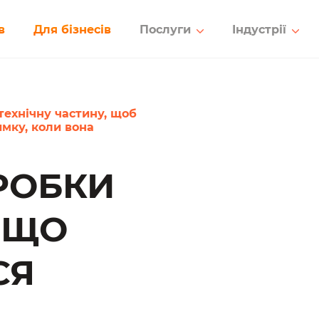
в
Для бізнесів
Послуги
Індустрії
 технічну частину, щоб
имку, коли вона
РОБКИ
, ЩО
СЯ