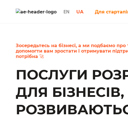
UA
Для стартапі
EN
Зосередьтесь на бізнесі, а ми подбаємо про
допомогти вам зростати і отримувати підтр
потрібна 🚀
ПОСЛУГИ РОЗ
ДЛЯ БІЗНЕСІВ
РОЗВИВАЮТЬ