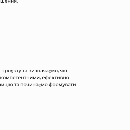
ішення.
проєкту та визначаємо, які
ти компетентними, ефективно
озицію та починаємо формувати