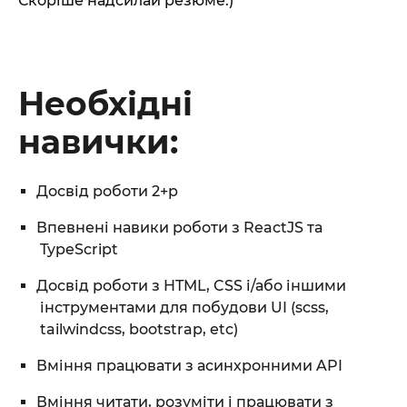
Скоріше надсилай резюме:)
Необхідні
навички:
Досвід роботи 2+р
Впевнені навики роботи з ReactJS та
TypeScript
Досвід роботи з HTML, CSS і/або іншими
інструментами для побудови UI (scss,
От халепа... Ця сторінка ще не має українського
tailwindcss, bootstrap, etc)
перекладу, але ми вже над цим працюємо!
Вміння працювати з асинхронними API
Вміння читати, розуміти і працювати з