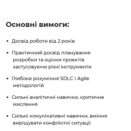
Основні вимоги:
Досвід роботи від 2 років
Практичний досвід планування
розробки та оцінки проектів
застусовуючи рiзнi iнструменти
Глибоке розуміння SDLC і Agile
методологій
Сильні аналітичні навички, критичне
От халепа... Ця сторінка ще не має українського
мислення
перекладу, але ми вже над цим працюємо!
Сильні комунікативні навички, вміння
вирішувати конфліктні ситуації