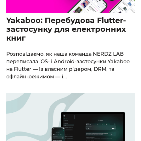
Yakaboo: Перебудова Flutter-
застосунку для електронних
книг
От халепа... Ця сторінка ще не має українського
перекладу, але ми вже над цим працюємо!
Розповідаємо, як наша команда NERDZ LAB
переписала iOS- і Android-застосунки Yakaboo
на Flutter — із власним рідером, DRM, та
офлайн-режимом — і...