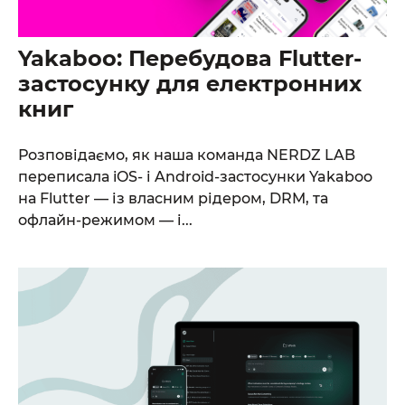
Yakaboo: Перебудова Flutter-
застосунку для електронних
книг
От халепа... Ця сторінка ще не має українського
перекладу, але ми вже над цим працюємо!
Розповідаємо, як наша команда NERDZ LAB
переписала iOS- і Android-застосунки Yakaboo
на Flutter — із власним рідером, DRM, та
офлайн-режимом — і...