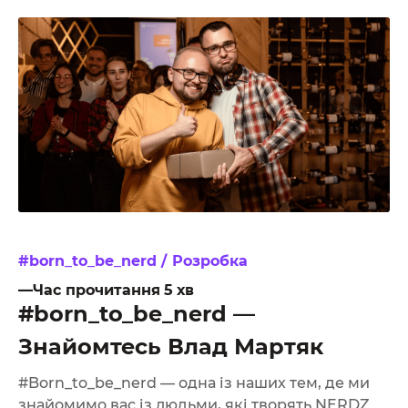
От халепа... Ця сторінка ще не має українського
перекладу, але ми вже над цим працюємо!
#born_to_be_nerd /
Розробка
—Час прочитання
5
хв
#born_to_be_nerd —
Знайомтесь Влад Мартяк
#Born_to_be_nerd — одна із наших тем, де ми
знайомимо вас із людьми, які творять NERDZ