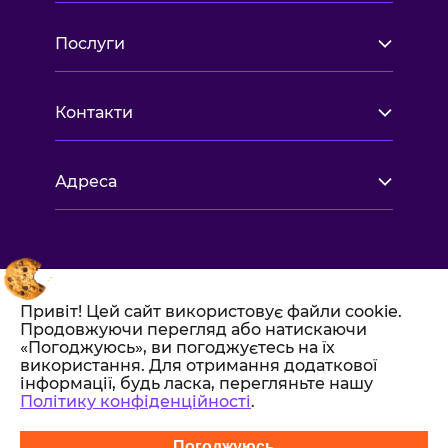
Послуги
Контакти
Адреса
Привіт! Цей сайт використовує файли cookie.
Продовжуючи перегляд або натискаючи
«Погоджуюсь», ви погоджуєтесь на їх
використання. Для отримання додаткової
інформації, будь ласка, перегляньте нашу
Політику конфіденційності
.
Всі права захищені 2017-2026.
Політика конфіденційності
Погоджуюсь